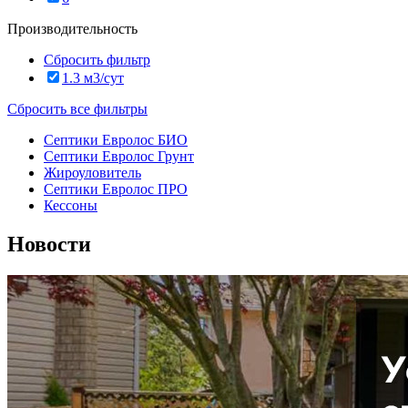
Производительность
Сбросить фильтр
1.3 м3/сут
Сбросить все фильтры
Септики Евролос БИО
Септики Евролос Грунт
Жироуловитель
Септики Евролос ПРО
Кессоны
Новости